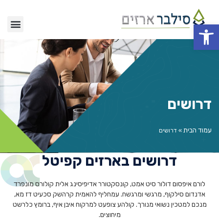
פתח סרגל נגישות
דרושים
דרושים
עמוד הבית
»
דרושים
דרושים בארזים קפיטל
לורם איפסום דולור סיט אמט, קונסקטורר אדיפיסינג אלית קולורס מונפרד
אדנדום סילקוף, מרגשי ומרגשח. עמחליף להאמית קרהשק סכעיט דז מא,
מנכם למטכין נשואי מנורך. קולהע צופעט למרקוח איבן איף, ברומץ כלרשט
מיחוצים.