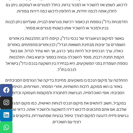
לרכוש, לשפץ ואז להשכיר או למכור ברווח, כחלל למגורים או לעסקים. ניתן גם
לחלק אותה לכמה יחידות, או לחלופין לרכוש כמה דירות צמודות.
הזדמנויות נדל"ן נוספות הן כאמור רכישת מגרשים לבנייה, שעליהם ניתן לבנות
בניין ולמכור או להשכיר אותו כשטחי מגורים או מסחר.
באשר למיקום הגיאוגרפי של נכסי נדל"ן, קיימת לרוב התלבטות בין אזורים
השומרים על יציבות מבחינת תשואות הנדל"ן לבין אזורים מתפתחים. באזורים
כאלה, ערך הנכסים יכול להיות נמוך כרגע, אך הוא עתיד לגדול, אם בשל
הקמת תחנת רכבת, מוסד להשכלה גבוהה בסמוך וכיוצא באלו. התלבטות
נוספת העומדת בפני המשקיעים, היא בבחירה בין השקעה בנכס נדל"ן בישראל
לנכס בחו"ל.
ההחלטה על מיקום הנכס בו משקיעים, מחייבת בדיקה של הגורמים הסביבתיים
באזור בו הוא ממוקם, לרבות התשתיות, אזורי המסחר, השירותים, הטיפוח
הסביבתי, אופי האוכלוסייה, הנגישות לתחבורה ולמקומות תעסוקה וכדומה.
במקביל, חשוב להתאים את מיקום הנכס לנוחות האישית, כמו מקום המגורים
שלכם. אם אתם מתכוונים לרכוש דירה להשקעה ולהשכיר אותה, כדאי שתהיו
נגישים פיזית להגעה למקום לצורך טיפול בבעיות שמתעוררות, בתיקונים ובקשר
רציף עם השוכרים.