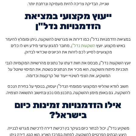
שנייה, הבדיקה צריכה להיות מעמיקה ונרחבת יותר.
ייעוץ מקצועי במציאת
הזדמנויות נדל"ן
במציאת הזדמנויות נדל"ן כמו דירות או מגרשים להשקעה, ניתן ומומלץ להיעזר
באיש מקצוע. יועץ
השקעות נדל"ן
, מחובר למגוון ערוצי מידע ויש לו כלים
מקצועיים לסייע לכם לזהות את הכיוונים שכדאי לבדוק.
יועץ השקעות נדל"ן, מבסס את חוות דעתו על נתונים מהרשויות המקומיות לגבי
תוכניות פיתוח והשקעה, הוא מכיר את הנתונים בשטח, את המיסוי שיוטל על
המשקיע, את הצפי לשינויי ייעוד של קרקעות וכדומה.
חשוב לוודא שהליווי המקצועי ממומחי הנדל"ן יעסוק, בנוסף על בחירת הנכס
להשקעה, גם באופן מימון ההשקעה, בתכנון מס נכון ובחישוב התשואה הצפויה.
אילו הזדמנויות זמינות כיום
בישראל?
משקיע נדל"ן, יכול לבחור כיום בעיקר בין רכישת דירה לרכישת מגרש לבנייה.
היצע הבתים הפרטיים להשקעה, לפחות במרכז הארץ, הוא קטן. דירה ניתן