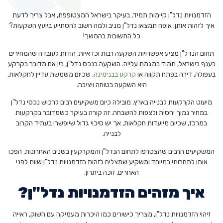
הזדמנויות נדל"ן קיימות תמיד, בעיקר בישראל המצטופפת, אבל צריך לדעת
איך לזהות אותן. איפה תמצאו נדל"ן מניב ולמה חשוב להסתייע ביועץ השקעות?
כל התשובות בהמשך!
תחום הנדל"ן מציע אפשרויות השקעה רבות וכדאיות, הודות לעובדה שהמחירים
בענף בישראל, תמיד במגמת עלייה. השקעה בנכס נדל"ן, בין אם מדובר בקרקע
בעפולה, דירה בפתח תקווה או
קרקע בבנימינה
, שכיום משמשת עדיין לחקלאות,
היא השקעה בטוחה ויציבה.
מיעוט הקרקעות לבנייה בארץ, מובילה כיום משקיעים רבים לרכוש נכסי נדל"ן
במחיר נמוך יחסית ולצפות להשבחה. זה קורה בעיקר כשמדובר בקרקעות
במרכז, שכיום מיועדות חקלאות, אך יש סיכוי גדול שיופשרו בעתיד הקרוב
לבנייה.
המשקיעים הרבים שהצטרפו לתחום הנדל"ן והמקרקעין בשנים האחרונות, הפכו
אותו לתחרותי במיוחד ומשקיע שמצליח לזהות הזדמנויות נדל"ן שוות לפני
האחרים, זוכה ביתרון.
איך מזהים הזדמנויות נדל"ן?
זיהוי הזדמנויות נדל"ן, מצריך כישורים כמו היכרות מעמיקה עם השוק, ראייה