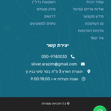
עמוד הבית
השקעות נדל׳׳ן
אודות ארזים קפיטל
מילון מונחים
מידע מקצועי
דרושים
מן העיתונות
טיפים למשקיעים
מדניות הפרטיות
צור קשר
יצירת קשר
050-9740033
silver.arazim@gmail.com
תוצרת הארץ 3 פ"ת בסר סיטי בניין y
שעות פעילות א-ו 9:00:18:00
© כל הזכויות שמורות