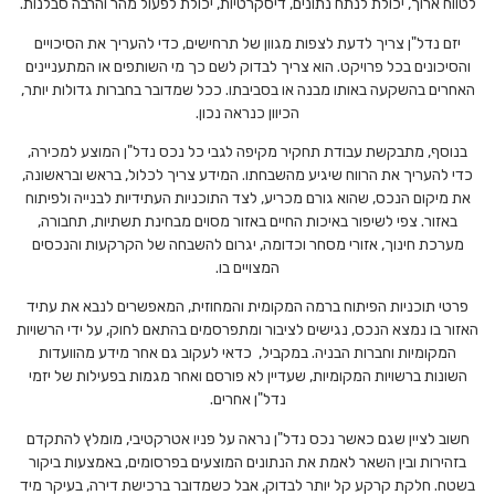
לטווח ארוך, יכולת לנתח נתונים, דיסקרטיות, יכולת לפעול מהר והרבה סבלנות.
יזם נדל"ן צריך לדעת לצפות מגוון של תרחישים, כדי להעריך את הסיכויים
והסיכונים בכל פרויקט. הוא צריך לבדוק לשם כך מי השותפים או המתעניינים
האחרים בהשקעה באותו מבנה או בסביבתו. ככל שמדובר בחברות גדולות יותר,
הכיוון כנראה נכון.
בנוסף, מתבקשת עבודת תחקיר מקיפה לגבי כל נכס נדל"ן המוצע למכירה,
כדי להעריך את הרווח שיגיע מהשבחתו. המידע צריך לכלול, בראש ובראשונה,
את מיקום הנכס, שהוא גורם מכריע, לצד התוכניות העתידיות לבנייה ולפיתוח
באזור. צפי לשיפור באיכות החיים באזור מסוים מבחינת תשתיות, תחבורה,
מערכת חינוך, אזורי מסחר וכדומה, יגרום להשבחה של הקרקעות והנכסים
המצויים בו.
פרטי תוכניות הפיתוח ברמה המקומית והמחוזית, המאפשרים לנבא את עתיד
האזור בו נמצא הנכס, נגישים לציבור ומתפרסמים בהתאם לחוק, על ידי הרשויות
המקומיות וחברות הבניה. במקביל, כדאי לעקוב גם אחר מידע מהוועדות
השונות ברשויות המקומיות, שעדיין לא פורסם ואחר מגמות בפעילות של יזמי
נדל"ן אחרים.
חשוב לציין שגם כאשר נכס נדל"ן נראה על פניו אטרקטיבי, מומלץ להתקדם
בזהירות ובין השאר לאמת את הנתונים המוצעים בפרסומים, באמצעות ביקור
בשטח. חלקת קרקע קל יותר לבדוק, אבל כשמדובר ברכישת דירה, בעיקר מיד