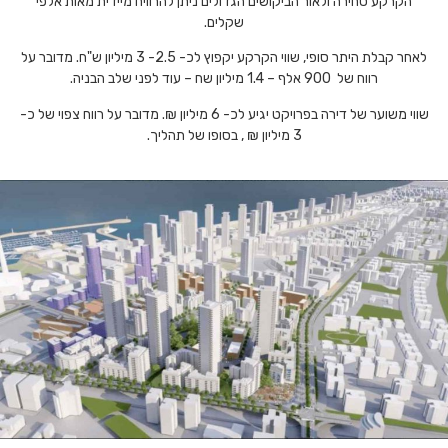
הקרקע סחירה ולאור הביקושים הגדולים ניתן להרוויח מיידית מאות אלפי
שקלים.
לאחר קבלת היתר סופי, שווי הקרקע יקפוץ לכ- 2.5- 3 מיליון ש"ח. מדובר על
רווח של 900 אלף – 1.4 מיליון שח – עוד לפני שלב הבניה.
שווי משוער של דירה בפרויקט יגיע לכ- 6 מיליון ₪. מדובר על רווח צפוי של כ-
3 מיליון ₪ , בסופו של תהליך.