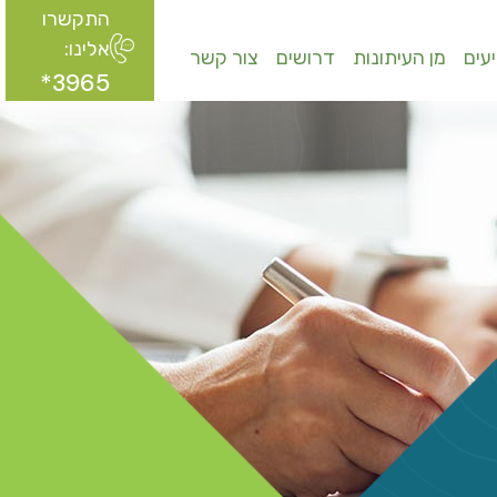
התקשרו
אלינו:
עים
מן העיתונות
דרושים
צור קשר
3965*